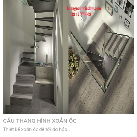
CẦU THANG HÌNH XOẮN ỐC
Thiết kế xoắn ốc để tối đa hóa...