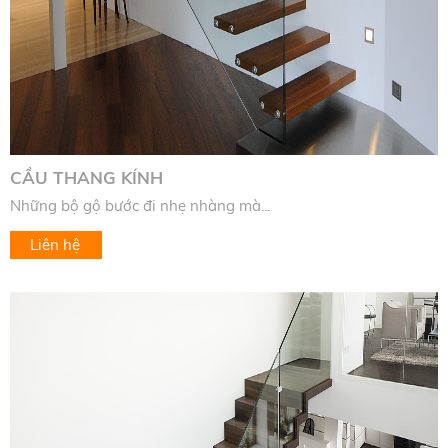
CẦU THANG KÍNH
Những bộ gộ bước đi nhẹ nhàng mà...
Liên hệ