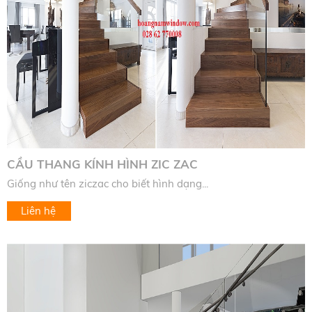
CẦU THANG KÍNH HÌNH ZIC ZAC
Giống như tên ziczac cho biết hình dạng...
Liên hệ