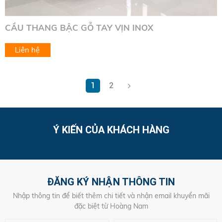
CẦU THANG BẬC GỖ TAY VỊN INOX
Liên hệ
1
2
Ý KIẾN CỦA KHÁCH HÀNG
ĐĂNG KÝ NHẬN THÔNG TIN
Nhập thông tin để biết thêm chi tiết và nhận email khuyển mãi
đặc biệt từ Hoàng Nam