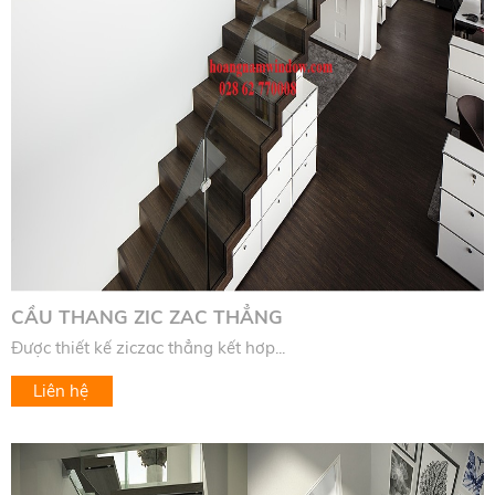
CẦU THANG ZIC ZAC THẲNG
Được thiết kế ziczac thẳng kết hơp...
Liên hệ