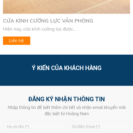
CỬA KÍNH CƯỜNG LỰC VĂN PHÒNG
Hiện nay, cửa kính cường lực được...
Liên hệ
Ý KIẾN CỦA KHÁCH HÀNG
ĐĂNG KÝ NHẬN THÔNG TIN
Nhập thông tin để biết thêm chi tiết và nhận email khuyển mãi
đặc biệt từ Hoàng Nam