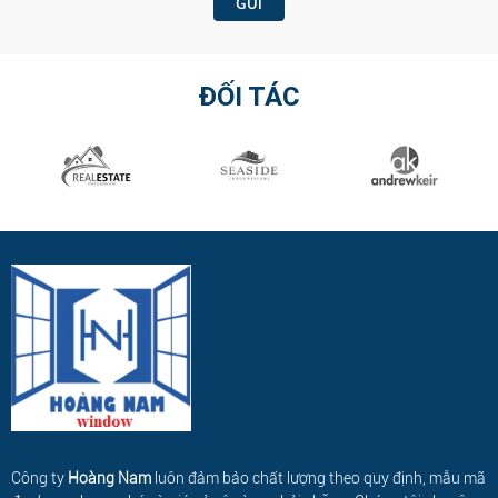
ĐỐI TÁC
Công ty
Hoàng Nam
luôn đảm bảo chất lượng theo quy định, mẫu mã