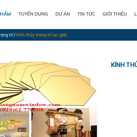
PHẨM
TUYỂN DỤNG
DỰ ÁN
TIN TỨC
GIỚI THIỆU
L
rang trí
Kính thủy trang trí lục giác
KÍNH TH