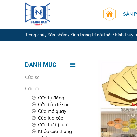
SẢN 
Trang chủ
Sản phẩm
Kính trang trí nội thất
Kính thủy t
DANH MỤC
Cửa sổ
Cửa đi
Cửa tự động
Cửa bản lề sàn
Cửa mở quay
Cửa lùa xếp
Cửa trượt( lùa)
Khóa cửa thông