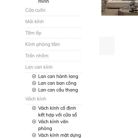
minh
Cửa cuốn
Mái kính
Tấm ốp
Kính phòng tắm
Trần nhôm
Lan can kính
Lan can hành lang
Lan can ban công
Lan can cầu thang
Vách kính
Vách kính cố định
kết hợp với cửa sổ
Vách kính văn
phòng
Vách kính mặt dựng