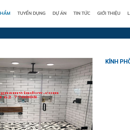
PHẨM
TUYỂN DỤNG
DỰ ÁN
TIN TỨC
GIỚI THIỆU
L
KÍNH PH