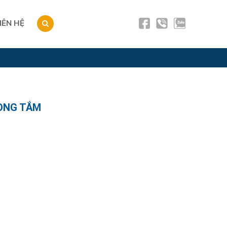
IÊN HỆ
ÒNG TẮM