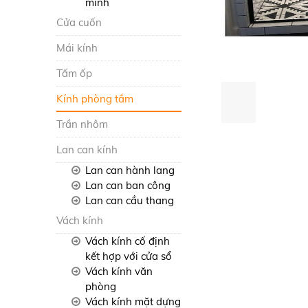
minh
Cửa cuốn
Mái kính
Tấm ốp
Kính phòng tắm
Trần nhôm
Lan can kính
Lan can hành lang
Lan can ban công
Lan can cầu thang
Vách kính
Vách kính cố định
kết hợp với cửa sổ
Vách kính văn
phòng
Vách kính mặt dựng