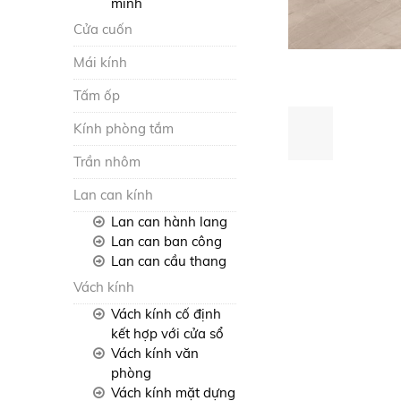
minh
Cửa cuốn
Mái kính
Tấm ốp
Kính phòng tắm
Trần nhôm
Lan can kính
Lan can hành lang
Lan can ban công
Lan can cầu thang
Vách kính
Vách kính cố định
kết hợp với cửa sổ
Vách kính văn
phòng
Vách kính mặt dựng