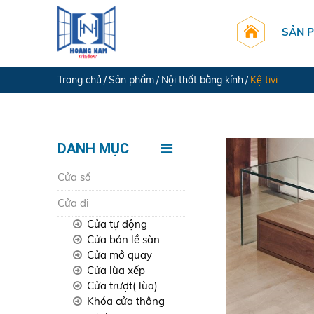
SẢN 
Trang chủ
Sản phẩm
Nội thất bằng kính
Kệ tivi
DANH MỤC
Cửa sổ
Cửa đi
Cửa tự động
Cửa bản lề sàn
Cửa mở quay
Cửa lùa xếp
Cửa trượt( lùa)
Khóa cửa thông