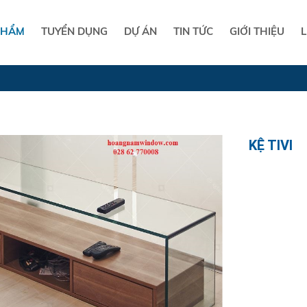
PHẨM
TUYỂN DỤNG
DỰ ÁN
TIN TỨC
GIỚI THIỆU
L
KỆ TIVI