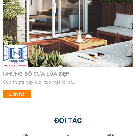
NHỮNG BỘ CỬA LÙA ĐẸP
Cửa trượt( hay lùa) tạo một lối đi...
Liên hệ
ĐỐI TÁC