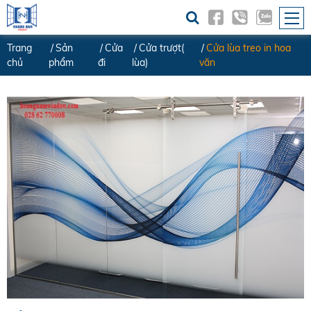
Trang
Sản
Cửa
Cửa trượt(
Cửa lùa treo in hoa
chủ
phẩm
đi
lùa)
văn