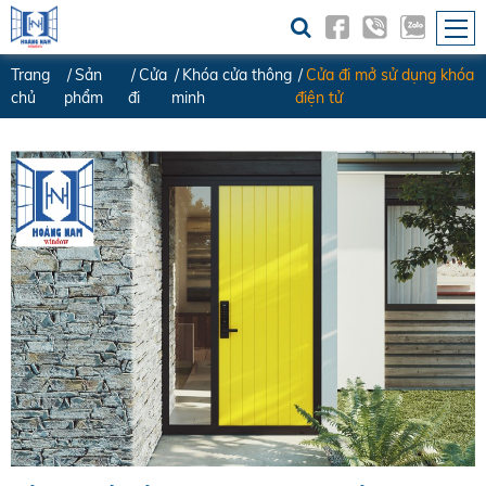
Trang
Sản
Cửa
Khóa cửa thông
Cửa đi mở sử dụng khóa
chủ
phẩm
đi
minh
điện tử