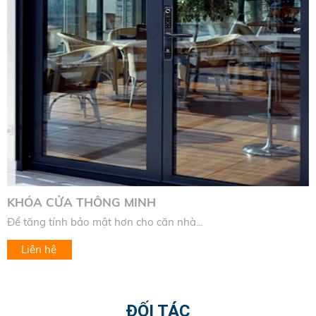
KHÓA CỬA THÔNG MINH
Để tăng tính bảo mật hơn cho căn nhà...
Liên hệ
ĐỐI TÁC