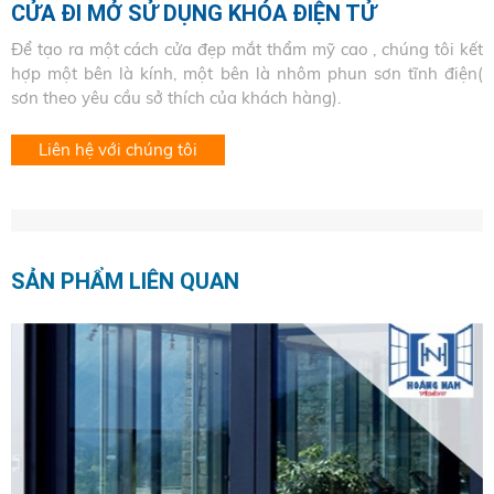
CỬA ĐI MỞ SỬ DỤNG KHÓA ĐIỆN TỬ
Để tạo ra một cách cửa đẹp mắt thẩm mỹ cao , chúng tôi kết
hợp một bên là kính, một bên là nhôm phun sơn tĩnh điện(
sơn theo yêu cầu sở thích của khách hàng).
Liên hệ với chúng tôi
SẢN PHẨM LIÊN QUAN