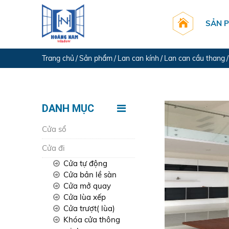
SẢN 
Trang chủ
Sản phẩm
Lan can kính
Lan can cầu thang
DANH MỤC
Cửa sổ
Cửa đi
Cửa tự động
Cửa bản lề sàn
Cửa mở quay
Cửa lùa xếp
Cửa trượt( lùa)
Khóa cửa thông