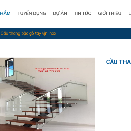
PHẨM
TUYỂN DỤNG
DỰ ÁN
TIN TỨC
GIỚI THIỆU
L
Cầu thang bậc gỗ tay vịn inox
CẦU THA